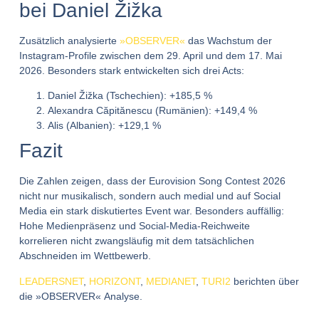
bei Daniel Žižka
Zusätzlich analysierte
»OBSERVER«
das Wachstum der
Instagram-Profile zwischen dem 29. April und dem 17. Mai
2026. Besonders stark entwickelten sich drei Acts:
Daniel Žižka (Tschechien): +185,5 %
Alexandra Căpitănescu (Rumänien): +149,4 %
Alis (Albanien): +129,1 %
Fazit
Die Zahlen zeigen, dass der Eurovision Song Contest 2026
nicht nur musikalisch, sondern auch medial und auf Social
Media ein stark diskutiertes Event war. Besonders auffällig:
Hohe Medienpräsenz und Social-Media-Reichweite
korrelieren nicht zwangsläufig mit dem tatsächlichen
Abschneiden im Wettbewerb.
LEADERSNET
,
HORIZONT
,
MEDIANET
,
TURI2
berichten über
die »OBSERVER« Analyse.